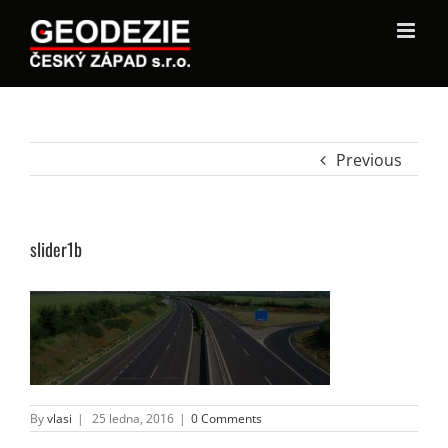
Previous
slider1b
By
vlasi
|
25 ledna, 2016
|
0 Comments