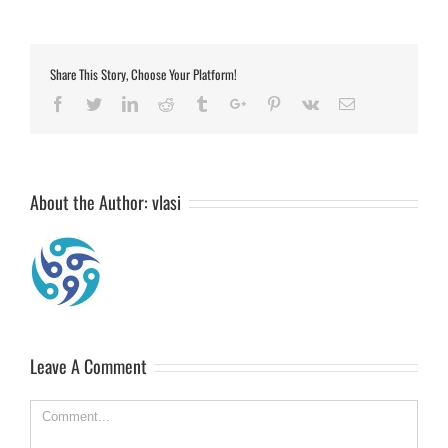
Share This Story, Choose Your Platform!
Facebook
Twitter
Linkedin
Reddit
Tumblr
Google+
Pinterest
Vk
Email
About the Author:
vlasi
Leave A Comment
Comment