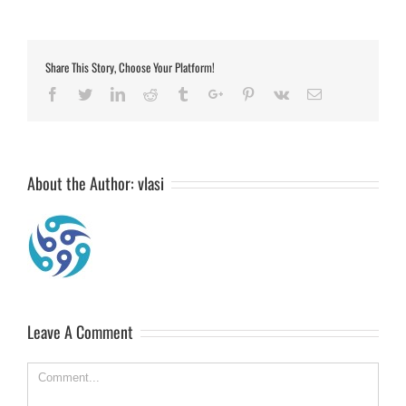
Share This Story, Choose Your Platform!
Facebook
Twitter
Linkedin
Reddit
Tumblr
Google+
Pinterest
Vk
Email
About the Author:
vlasi
Leave A Comment
Comment