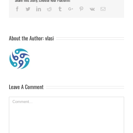
Share This Story, Choose Your Platform!
Facebook
Twitter
Linkedin
Reddit
Tumblr
Google+
Pinterest
Vk
Email
About the Author:
vlasi
Leave A Comment
Comment