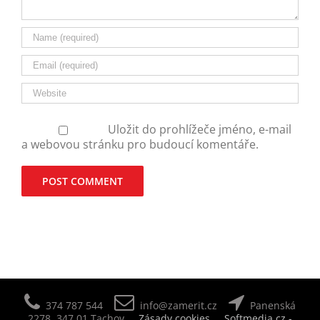
Uložit do prohlížeče jméno, e-mail
a webovou stránku pro budoucí komentáře.
Alternative:
374 787 544
info@zamerit.cz
Panenská
2278, 347 01 Tachov
Zásady cookies
Softmedia.cz -