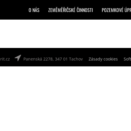
O NÁS
ZEMĚMĚŘIČSKÉ ČINNOSTI
POZEMKOVÉ ÚP
it.cz
Panenská 2278, 347 01 Tachov
Zásady cookies
Sof