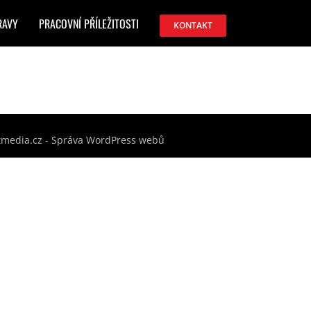
RAVY
PRACOVNÍ PŘÍLEŽITOSTI
KONTAKT
tmedia.cz - Správa WordPress webů