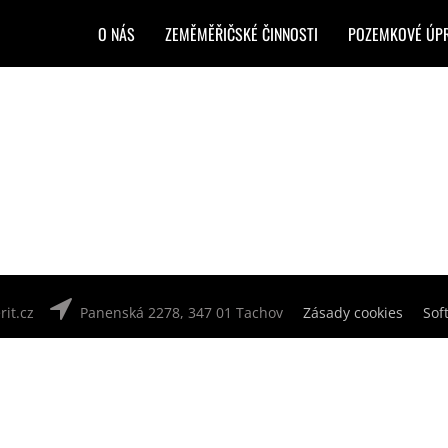
O NÁS
ZEMĚMĚŘIČSKÉ ČINNOSTI
POZEMKOVÉ ÚP
it.cz
Panenská 2278, 347 01 Tachov
Zásady cookies
Sof