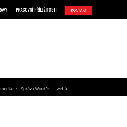
RAVY
PRACOVNÍ PŘÍLEŽITOSTI
KONTAKT
tmedia.cz - Správa WordPress webů