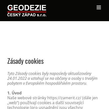
Zásady cookies
Tyto Zásady cookies byly naposledy aktualizovány
24.01.2022 a vztahují se na občany a osoby s trvalým
pobytem v Evropském hospodářském prostoru.
1. Úvod
Naše webové stránky https://zamerit.cz/ (dále jen
„web“) používají cookies a další související
technologie (pro usnadnění jsou všechny