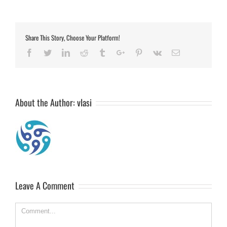
Share This Story, Choose Your Platform!
Facebook
Twitter
Linkedin
Reddit
Tumblr
Google+
Pinterest
Vk
Email
About the Author:
vlasi
Leave A Comment
Comment