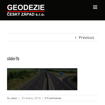
Previous
slider1b
By
vlasi
|
25 ledna, 2016
|
0 Comments