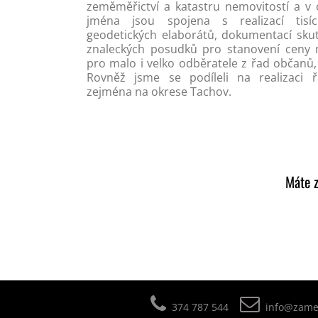
zeměměřictví a katastru nemovitostí a v
jména jsou spojena s realizací tisí
geodetických elaborátů, dokumentací sku
znaleckých posudků pro stanovení ceny n
pro malo i velko odběratele z řad občanů,
Rovněž jsme se podíleli na realizaci 
zejména na okrese Tachov.
Máte z
374 787 544
info@zamer