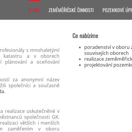
O NÁS
ZEMĚMĚŘIČSKÉ ČINNOSTI
POZEMKOVÉ ÚP
Co nabízíme
poradenství v oboru 
profesionály s mnohaletýmí
souvisejích oborech
a katastru a v oborech
realizace zeměměřick
ní plánování a oceňování
projektování pozemk
ostí za anonymní název
ili společníci a současně
da
.
a realizace uskutečněné v
městnanců společnosti GK.
ealizaci větších i menších
ním zaměřením v oboru