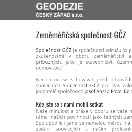
Zeměměřičská společnost GČZ
Společnost GČZ
je společností sdružující 
zkušenostmi v oboru zeměměřictví 
příbuzných, jako je stavebnictví, územ
nemovitostí.
Nechceme se schovávat před odpovědn
společnosti.
Společnost GČZ
pro Vás založ
jednatelé společnosti
Josef Ansl a Pavel Bel
Kde jste se s námi mohli setkat
Naše minulost a praxe v oboru se váže n
rámci našich povinností jako řádných za
Spolupodíleli jsme se nemalou měrou na r
zadání souvisejích s naším profes