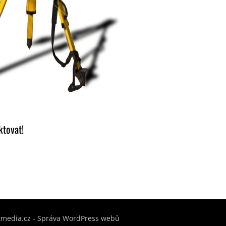
ktovat!
tmedia.cz - Správa WordPress webů