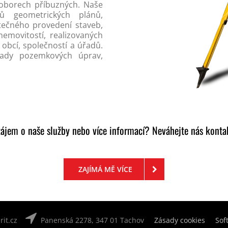
 oborech příbuzných. Naše
ců geometrických plánů,
tečného provedení staveb,
emovitostí, realizovaných
 obcí, společností a úřadů.
řady pozemkových úprav,
ájem o naše služby nebo více informací? Neváhejte nás konta
ZAJÍMÁ MĚ VÍCE
it.cz
Panenská 2278, 347 01 Tachov
Zásady cookies
Sof