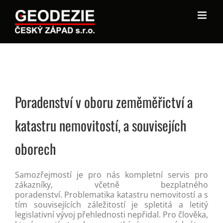
Poradenství v oboru zeměměřictví a
katastru nemovitostí, a souvisejích
oborech
Samozřejmostí je pro nás kompletní servis pro
zákazníky, včetně bezplatného
poradenství. Problematika katastru nemovitostí a s
tím souvisejících záležitostí je spletitá a letitý
legislativní vývoj přehlednosti nepřidal. Pro člověka,