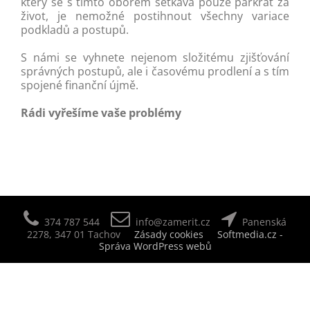
který se s tímto oborem setkává pouze párkrát za
život, je nemožné postihnout všechny variace
podkladů a postupů.
S námi se vyhnete nejenom složitému zjišťování
správných postupů, ale i časovému prodlení a s tím
spojené finanční újmě.
Rádi vyřešíme vaše problémy
374 787 544
info@zamerit.cz
Panenská
2278, 347 01 Tachov
Zásady cookies
Softmedia.cz -
Správa WordPress webů