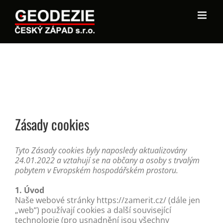
Zásady cookies
Tyto Zásady cookies byly naposledy aktualizovány
24.01.2022 a vztahují se na občany a osoby s trvalým
pobytem v Evropském hospodářském prostoru.
1. Úvod
Naše webové stránky https://zamerit.cz/ (dále jen
„web“) používají cookies a další související
technologie (pro usnadnění jsou všechny